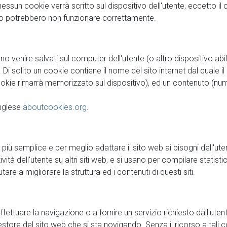
 nessun cookie verrà scritto sul dispositivo dell'utente, eccetto i
esso potrebbero non funzionare correttamente.
o venire salvati sul computer dell'utente (o altro dispositivo abi
Di solito un cookie contiene il nome del sito internet dal quale i
cookie rimarrà memorizzato sul dispositivo), ed un contenuto (nume
inglese
aboutcookies.org
.
e più semplice e per meglio adattare il sito web ai bisogni dell'u
tività dell'utente su altri siti web, e si usano per compilare sta
are a migliorare la struttura ed i contenuti di questi siti.
ettuare la navigazione o a fornire un servizio richiesto dall'utent
store del sito web che si sta novigando. Senza il ricorso a tali