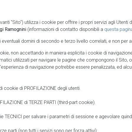
anti "Sito") utilizza i cookie per offrire i propri servizi agli Uten
gi Ramognini
(informazioni di contatto disponibili a
questa pagin
i eventuali domini di secondo e terzo livello correlati, e non per altr
cookie, non accettando in maniera esplicita i cookie di navigazio
rmatici utilizzati per navigare le pagine che compongono il Sito, 
 Sito, l'esperienza di navigazione potrebbe essere penalizzata, ed a
) di cookie di PROFILAZIONE degli utenti.
ROFILAZIONE di TERZE PARTI (third-part cookie).
kie TECNICI per salvare i parametri di sessione e agevolare quindi 
e parti (non tutti i servizi sono per forza attivi):