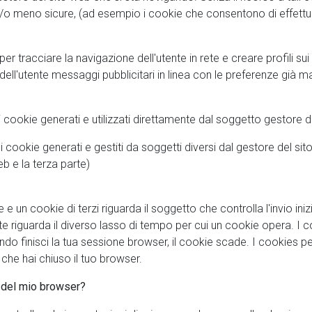
 meno sicure, (ad esempio i cookie che consentono di effettuare
 per tracciare la navigazione dell'utente in rete e creare profili sui
ll'utente messaggi pubblicitari in linea con le preferenze già m
i cookie generati e utilizzati direttamente dal soggetto gestore d
i cookie generati e gestiti da soggetti diversi dal gestore del sit
web e la terza parte)
e un cookie di terzi riguarda il soggetto che controlla l'invio iniz
te riguarda il diverso lasso di tempo per cui un cookie opera. I
ando finisci la tua sessione browser, il cookie scade. I cookies 
he hai chiuso il tuo browser.
 del mio browser?