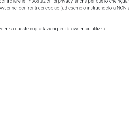
 controllare le impostazioni di privacy, anche per quello che riguar
ser nei confronti dei cookie (ad esempio instruendolo a NON acce
ere a queste impostazioni per i browser più utilizzati: