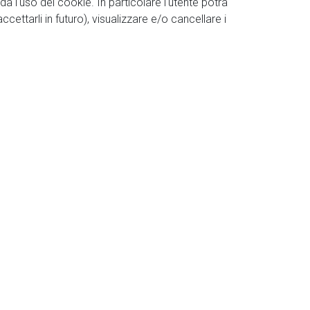
da l'uso dei cookie. In particolare l'utente potrà
ttarli in futuro), visualizzare e/o cancellare i